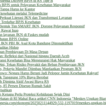
ssemia Dicover BPJS di RS Tipe B
a BPJS untuk Pelayanan Kesehatan Masyarakat
 Tanpa Harus ke Kantor
kesehatan melalui Telemedicine
erkuat Literasi JKN dan Transformasi Layanan
 Terdaftar BPJS Kesehatan
Bentuk Tim SMART JKN, Dorong Pelayanan Responsif
 Rawat Inap
kan layanan JKN di Faskes mudah
ehatan BPJS Online
ta JKN PBI JK Asal Kota Bandung Dinonaktifkan
alitas Hidup
Beban Pembiayaan Di Masa Depan
: Refleksi dari Nasional hingga Daerah Aceh
ransi Kesehatan Bisa Mengurangi Hak Masyarakat
ini, Tekan Risiko Penyakit dan Beban Pembiayaan JKN
tan, Pekerja Mandiri Diimbau Manfaatkan Program JKN
bowo: Negara Harus Berani Jadi Pelopor Jamin Kesehatan Rakyat!
ak Tanggung 10% Biaya Berobat
 Diminta Aktif Awasi Biaya RS
, 85 Persen Diserap Rumah Sakit
isahkan
n Kenapa Perlu Proteksi Kehidupan Sejak Dini
atan di RI Mahal Baca artikel CNN Indonesia "Menkes Ungkap Bian
ndonesia.com/ekonomi/20250211144929-532-1197019/menkes-ungkap-bi