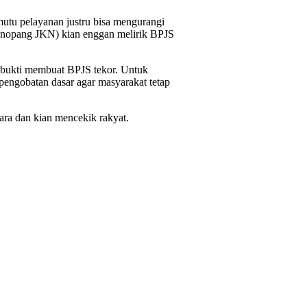
utu pelayanan justru bisa mengurangi
enopang JKN) kian enggan melirik BPJS
erbukti membuat BPJS tekor. Untuk
pengobatan dasar agar masyarakat tetap
ra dan kian mencekik rakyat.