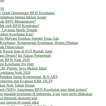
keu
PJS
g Tidak Ditanggung BPJS Kesehatan
talisasi hingga Inklusi Sosial
akah BPJS Menanggung?
dak oleh BPJS Kesehatan?
l, Layanan Masih Tertatih
istem Kesehatan Kita?
ri Mulyani Pastikan Subsidi Tetap Ada
Kesehatan, Kementerian Kesehatan: Belum Dibahas
jak Diluncurkan
k Rawat Inap di IGD Rumah Sakit
un Depan? Ini Alasan Pemerintah
ran BPJS Naik 2026
ksi Kesehatan Per Hari
SCM, Piprim: Saya Mohon Maaf
Kesehatan Naik 2026
Pastikan Status Kepesertaan JKN ART
onitoring dan Evaluasi KBK FKTP
Akan Naik Tahun Depan
ggris (NHS), bagaimana BPJS Kesehatan agar tidak kolaps?
p masalah kesehatan di Indonesia: 4 hal yang perlu dilakukan
al ditengah ekonomi lesu
n peserta di rumah sakit