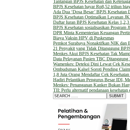
Tantangan BPJS Kesehatan dan Ketenagak
BPJS Kesehatan bayar Rp8,52 triliun biay
Ada Dua ‘Dosa Besar’ BPJS Kesehatan
BPJS Kesehatan Optimalkan Layanan JK
Daftar Iuran BPJS Kesehatan Kelas 1,2,3
BPJS Kesehatan sosialisasikan Program
DPR Minta Kementerian Keuangan Pertim
Biaya Vaksin HPV di Puskesmas
Pemkot Surabaya Nonaktifkan NIK dan 
21 Penyakit yang Tidak Ditanggung BPJ
Menkes Akui BPJS Kesehatan Tak Mampu 
Data Pelayanan Pasien TBC Ditanggung
Wamenkes: Deteksi Dini Lewat Cek Kese
Ombudsman Kalsel Soroti Pending Clai
1,8 Juta Orang Mendaftar Cek Kesehatan 
Hadiri Pelantikan Pengurus Besar IDI, M
Menkes: Penanganan Kanker Bukan Hany
TII: Perlu alternatif pendanaan kesehatan 