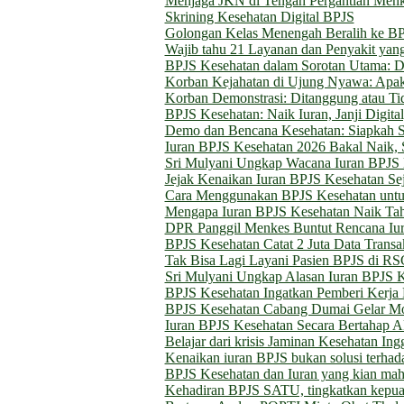
Menjaga JKN di Tengah Pergantian Men
Skrining Kesehatan Digital BPJS
Golongan Kelas Menengah Beralih ke B
Wajib tahu 21 Layanan dan Penyakit yan
BPJS Kesehatan dalam Sorotan Utama: Digi
Korban Kejahatan di Ujung Nyawa: Ap
Korban Demonstrasi: Ditanggung atau Ti
BPJS Kesehatan: Naik Iuran, Janji Digita
Demo dan Bencana Kesehatan: Siapkah S
Iuran BPJS Kesehatan 2026 Bakal Naik, S
Sri Mulyani Ungkap Wacana Iuran BPJS 
Jejak Kenaikan Iuran BPJS Kesehatan Se
Cara Menggunakan BPJS Kesehatan untu
Mengapa Iuran BPJS Kesehatan Naik Tah
DPR Panggil Menkes Buntut Rencana Iu
BPJS Kesehatan Catat 2 Juta Data Transa
Tak Bisa Lagi Layani Pasien BPJS di R
Sri Mulyani Ungkap Alasan Iuran BPJS 
BPJS Kesehatan Ingatkan Pemberi Kerja 
BPJS Kesehatan Cabang Dumai Gelar M
Iuran BPJS Kesehatan Secara Bertahap 
Belajar dari krisis Jaminan Kesehatan In
Kenaikan iuran BPJS bukan solusi terhada
BPJS Kesehatan dan Iuran yang kian mah
Kehadiran BPJS SATU, tingkatkan kepuasa