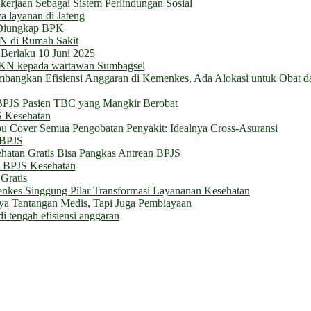
erjaan Sebagai Sistem Perlindungan Sosial
a layanan di Jateng
 Diungkap BPK
N di Rumah Sakit
 Berlaku 10 Juni 2025
 JKN kepada wartawan Sumbagsel
bangkan Efisiensi Anggaran di Kemenkes, Ada Alokasi untuk Obat d
BPJS Pasien TBC yang Mangkir Berobat
S Kesehatan
Cover Semua Pengobatan Penyakit: Idealnya Cross-Asuransi
 BPJS
hatan Gratis Bisa Pangkas Antrean BPJS
m BPJS Kesehatan
Gratis
enkes Singgung Pilar Transformasi Layananan Kesehatan
a Tantangan Medis, Tapi Juga Pembiayaan
di tengah efisiensi anggaran