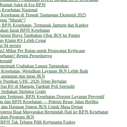
si Rumah Sakit di Era BPJS
 Kesehatan Nasional
JS Kesehatan di Tengah Tantangan Ekonomi 2025
rgai “Murah”?
g BPJS Kesehatan, Termasuk Jantung dan Kanker
gakan Iuran BPJS Kesehatan
Pungut Biaya Tambahan Obat JKN ke Pasien
an Klaim RS Lebih Cepat
i 94 persen
2 Miliar Per Bulan untuk Perawatan Kejiwaan
ehatan? Begini Prosedurnya
ernatif
emerintah Usahakan Lunasi Tunggakan
 Kesehatan, Wujudkan Layanan JKN Lebih Baik
h anggaran dan iuran JKN
r Pastikan UHC 2026 Tetap Berjalan
Dua RS di Mamuju Tambah Poli Spesialis
Sediakan Skrining Gratis
laim Tertinggi, BPJS Kesehatan Dorong Layanan Preventif
a dan BPJS Kesehatan — Potensi Besar, Jalan Berliku
si dan Harapan Sistem JKN Untuk Masa Depan
potensi Buat Masyarakat Berpindah Hati ke BPJS Kesehatan
ulum Program JKN
BPJS Tak Tebang Pilih Kerjasama Faskes