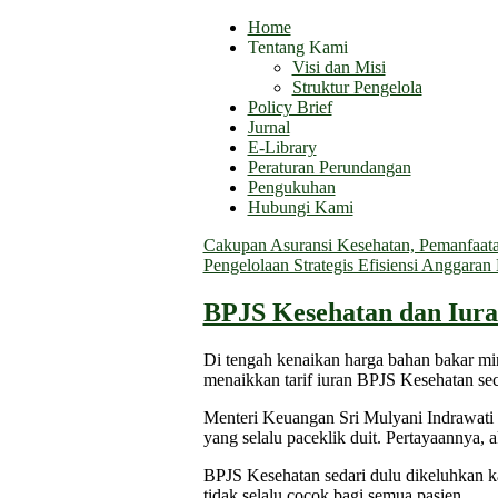
Home
Tentang Kami
Visi dan Misi
Struktur Pengelola
Policy Brief
Jurnal
E-Library
Peraturan Perundangan
Pengukuhan
Hubungi Kami
Cakupan Asuransi Kesehatan, Pemanfaatan
Pengelolaan Strategis Efisiensi Anggara
BPJS Kesehatan dan Iura
Di tengah kenaikan harga bahan bakar m
menaikkan tarif iuran BPJS Kesehatan sec
Menteri Keuangan Sri Mulyani Indrawati
yang selalu paceklik duit. Pertayaannya, 
BPJS Kesehatan sedari dulu dikeluhkan ka
tidak selalu cocok bagi semua pasien.