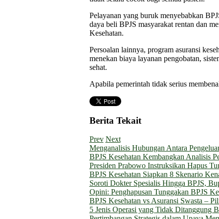
Pelayanan yang buruk menyebabkan BPJS g
daya beli BPJS masyarakat rentan dan m
Kesehatan.
Persoalan lainnya, program asuransi kese
menekan biaya layanan pengobatan, siste
sehat.
Apabila pemerintah tidak serius membena
Berita Tekait
Prev
Next
Menganalisis Hubungan Antara Pengeluar
BPJS Kesehatan Kembangkan Analisis P
Presiden Prabowo Instruksikan Hapus T
BPJS Kesehatan Siapkan 8 Skenario Kenai
Soroti Dokter Spesialis Hingga BPJS, B
Opini: Penghapusan Tunggakan BPJS Kes
BPJS Kesehatan vs Asuransi Swasta – P
5 Jenis Operasi yang Tidak Ditanggung B
Pertimbangan Strategis dalam Upaya Me