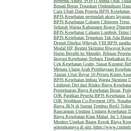
Bertemu Andra, POPTI Minta Obat Thala
Bupati Berau Tegaskan Optimalisasi Dan
Cara Ubah Data Peserta BPJS Kesehatan
BPJS Kesehatan permudah akses layanan 
BPJS Kesehatan Cabang Cibinong Terus P
Seluruh Warga Kabupaten Bogor Ditarget
BPJS Kesehatan Cabang Lombok Timur 
BPJS Kesehatan Tegaskan Tak Ada Batas
Deputi Direksi Wilayah VIII BPJS pasti
Modal HP, Begini Skrining Riwayat Kes
Harus Beralih ke Mandiri, Ribuan Peser
Inovasi Kesehatan Terbaru Tingkatkan Ku
Cek Kesehatan Gratis; Siasat Kurangi 
Menata Ulang Arah Pembiayaan Kesehatan
Aturan Urun Bayar 10 Persen Klaim Asu
BPJS Kesehatan Imbau Warga Skrining D
Lindungi Diri dari Risiko Biaya Keseha
Pengeluaran Biaya Kesehatan Besar, Pra
OJK Pastikan Peserta BPJS Kesehatan T
OJK Wajibkan Co-Payment 10%, Nasabah
Biaya JKN di Sumut Tembus Rp43 Triliun
Rancangan Undang Undang Kesehatan D
Biaya Kesehatan Kian Mahal, Ini 5 Alasa
Menkes Ungkap Biang Kerok Biaya Keseh
selengkapnya di sini: https://www.cnni