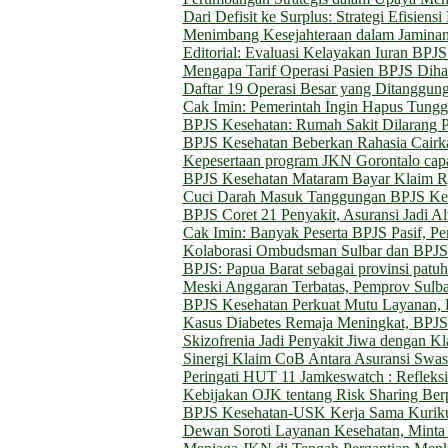
Dari Defisit ke Surplus: Strategi Efisien
Menimbang Kesejahteraan dalam Jaminan
Editorial: Evaluasi Kelayakan Iuran BP
Mengapa Tarif Operasi Pasien BPJS Diha
Daftar 19 Operasi Besar yang Ditanggun
Cak Imin: Pemerintah Ingin Hapus Tung
BPJS Kesehatan: Rumah Sakit Dilarang 
BPJS Kesehatan Beberkan Rahasia Cairk
Kepesertaan program JKN Gorontalo capa
BPJS Kesehatan Mataram Bayar Klaim Rp
Cuci Darah Masuk Tanggungan BPJS Kes
BPJS Coret 21 Penyakit, Asuransi Jadi Alt
Cak Imin: Banyak Peserta BPJS Pasif, P
Kolaborasi Ombudsman Sulbar dan BPJS
BPJS: Papua Barat sebagai provinsi patu
Meski Anggaran Terbatas, Pemprov Sulba
BPJS Kesehatan Perkuat Mutu Layanan, 
Kasus Diabetes Remaja Meningkat, BPJS 
Skizofrenia Jadi Penyakit Jiwa dengan K
Sinergi Klaim CoB Antara Asuransi Swast
Peringati HUT 11 Jamkeswatch : Reflek
Kebijakan OJK tentang Risk Sharing Ber
BPJS Kesehatan-USK Kerja Sama Kurik
Dewan Soroti Layanan Kesehatan, Minta 