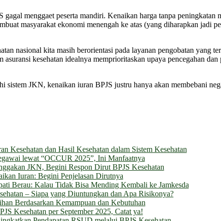
agal menggaet peserta mandiri. Kenaikan harga tanpa peningkatan m
embuat masyarakat ekonomi menengah ke atas (yang diharapkan jadi p
hatan nasional kita masih berorientasi pada layanan pengobatan yang t
m asuransi kesehatan idealnya memprioritaskan upaya pencegahan dan 
hi sistem JKN, kenaikan iuran BPJS justru hanya akan membebani nega
an Kesehatan dan Hasil Kesehatan dalam Sistem Kesehatan
egawai lewat “OCCUR 2025”, Ini Manfaatnya
unggakan JKN, Begini Respon Dirut BPJS Kesehatan
kan Iuran: Begini Penjelasan Dirutnya
upati Berau: Kalau Tidak Bisa Mending Kembali ke Jamkesda
ehatan – Siapa yang Diuntungkan dan Apa Risikonya?
ilihan Berdasarkan Kemampuan dan Kebutuhan
PJS Kesehatan per September 2025, Catat ya!
ningkatkan Pendapatan RSUD melalui BPJS Kesehatan