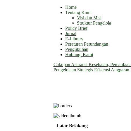
Home
Tentang Kami
Visi dan Misi
Struktur Pengelola
Policy Brief
Jurnal
E-Library
Peraturan Perundangan
Pengukuhan
Hubungi Kami
Cakupan Asuransi Kesehatan, Pemanfaatan
Pengelolaan Strategis Efisiensi Anggara
Latar Belakang