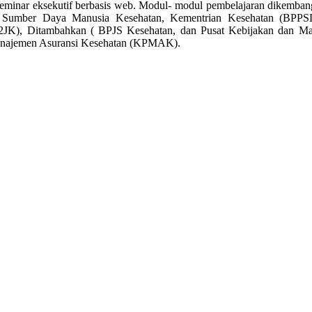
seminar eksekutif berbasis web. Modul- modul pembelajaran dikemba
Sumber Daya Manusia Kesehatan, Kementrian Kesehatan (BPPS
P2JK), Ditambahkan ( BPJS Kesehatan, dan Pusat Kebijakan dan M
anajemen Asuransi Kesehatan (KPMAK).