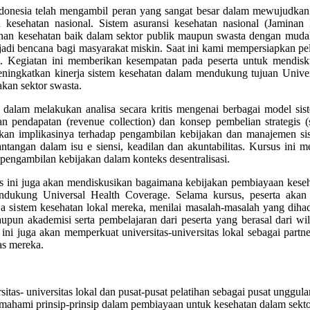
Indonesia telah mengambil peran yang sangat besar dalam mewujudkan 
kesehatan nasional. Sistem asuransi kesehatan nasional (Jamin
nan kesehatan baik dalam sektor publik maupun swasta dengan muda
njadi bencana bagi masyarakat miskin. Saat ini kami mempersiapkan p
. Kegiatan ini memberikan kesempatan pada peserta untuk mendis
eningkatkan kinerja sistem kesehatan dalam mendukung tujuan Unive
kan sektor swasta.
alam melakukan analisa secara kritis mengenai berbagai model sist
 pendapatan (revenue collection) dan konsep pembelian strategis (st
ikan implikasinya terhadap pengambilan kebijakan dan manajemen sis
antangan dalam isu e siensi, keadilan dan akuntabilitas. Kursus in
pengambilan kebijakan dalam konteks desentralisasi.
s ini juga akan mendiskusikan bagaimana kebijakan pembiayaan kese
endukung Universal Health Coverage. Selama kursus, peserta ak
ja sistem kesehatan lokal mereka, menilai masalah-masalah yang dih
aupun akademisi serta pembelajaran dari peserta yang berasal dari 
ini juga akan memperkuat universitas-universitas lokal sebagai partn
as mereka.
tas- universitas lokal dan pusat-pusat pelatihan sebagai pusat unggul
hami prinsip-prinsip dalam pembiayaan untuk kesehatan dalam sektor