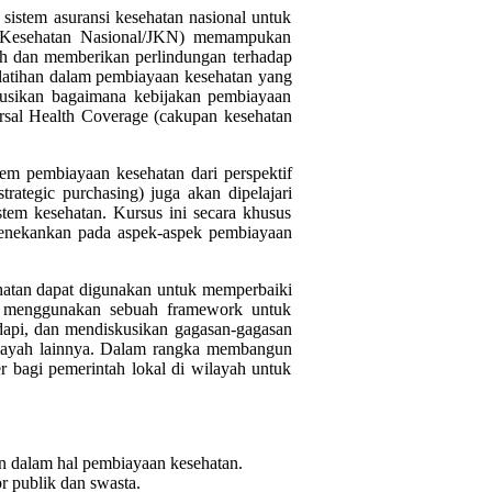
sistem asuransi kesehatan nasional untuk
an Kesehatan Nasional/JKN) memampukan
h dan memberikan perlindungan terhadap
elatihan dalam pembiayaan kesehatan yang
kusikan bagaimana kebijakan pembiayaan
rsal Health Coverage (cakupan kesehatan
em pembiayaan kesehatan dari perspektif
rategic purchasing) juga akan dipelajari
tem kesehatan. Kursus ini secara khusus
i menekankan pada aspek-aspek pembiayaan
hatan dapat digunakan untuk memperbaiki
an menggunakan sebuah framework untuk
adapi, dan mendiskusikan gagasan-gagasan
wilayah lainnya. Dalam rangka membangun
er bagi pemerintah lokal di wilayah untuk
an dalam hal pembiayaan kesehatan.
 publik dan swasta.