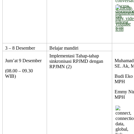
3 – 8 Desember
Belajar mandiri
Implementasi Tahap-tahap
Jum’at 9 Desember
Muhamad 
sinkronisasi RPJMD dengan
SE. Ak, 
RPJMN (2)
(08.00 – 09.30
WIB)
Budi Eko
MPH
Emmy Nirm
MPH