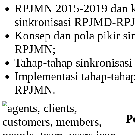
Budi Eko
RPJMN 2015-2019 dan ka
MPH
sinkronisasi RPJMD-RP
Emmy Nir
MPH
Konsep dan pola pikir s
10 – 15 Desember
Belajar mandiri
RPJMN;
Jum’at 16 Desember
Ujian
Tim PK
Tahap-tahap sinkronisa
(09.30 – 11.00 WIB)
Implementasi tahap-taha
RPJMN.
P