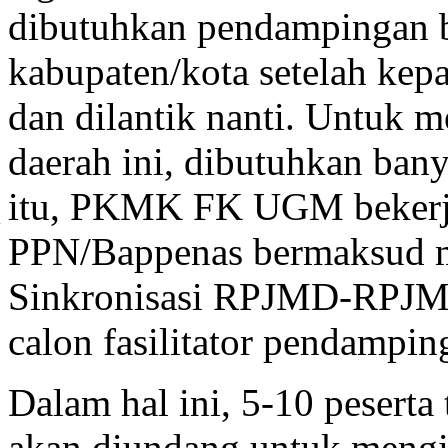
dibutuhkan pendampingan b
kabupaten/kota setelah kepa
dan dilantik nanti. Untuk
daerah ini, dibutuhkan ban
itu, PKMK FK UGM bekerj
PPN/Bappenas bermaksud m
Waktu
Agenda
N
Sinkronisasi RPJMD-RPJMN
Jum’at, 18
Pembukaan
PKMK F
November
calon fasilitator pendampin
RPJMN 2015-2019 dan
Kementer
(09.30 – 11.00 WIB)
kaitannya dengan kebijakan
sinkronisasi RPJMD-RPJMN
Dalam hal ini, 5-10 peserta 
Sub Bidang Kesehatan
19 – 24 November
Belajar mandiri
akan diundang untuk mengiku