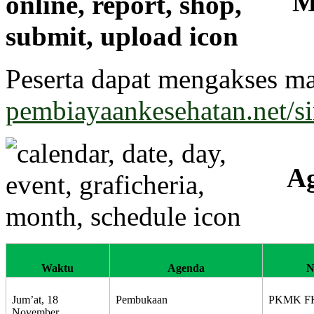
M
Peserta dapat mengakses mat
pembiayaankesehatan.net/s
A
Waktu
Agenda
N
Jum’at, 18
Pembukaan
PKMK F
November