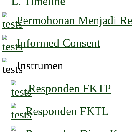
E. Timeline
Permohonan Menjadi R
Informed Consent
Instrumen
Responden FKTP
Responden FKTL