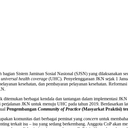
 bagian Sistem Jaminan Sosial Nasional (SJSN) yang dilaksanakan se
u
universal health coverage
(UHC). Penyelenggaraan JKN sejak 1 Janu
pelayanan kesehatan, dan pembayaran pelayanan kesehatan. Reformas
KN.
ak ditemukan berbagai kendala dan tantangan dalam implementasi JKN s
i perjalanan JKN untuk menuju UHC pada tahun 2019. Berdasarkan 
tual
Pengembangan
Community of Practice
(Masyarkat Praktisi) te
rupakan komunitas dari berbagai peminat yang
concern
untuk membahas 
ting terkait isu – isu yang sedang berkembang. Anggota CoP akan mend