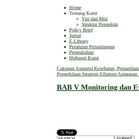
Home
Tentang Kami
Visi dan Misi
Struktur Pengelola
Policy Brief
Jurnal
E-Library
Peraturan Perundangan
Pengukuhan
Hubungi Kami
Cakupan Asuransi Kesehatan, Pemanfaatan
Pengelolaan Strategis Efisiensi Anggara
BAB V Monitoring dan Ev