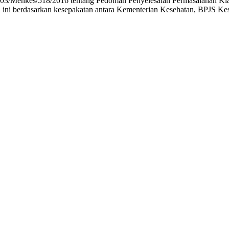
.03/Menkes/518/2016 tentang Pedoman Penyelesaian Permasalahan K
n ini berdasarkan kesepakatan antara Kementerian Kesehatan, BPJS Ke