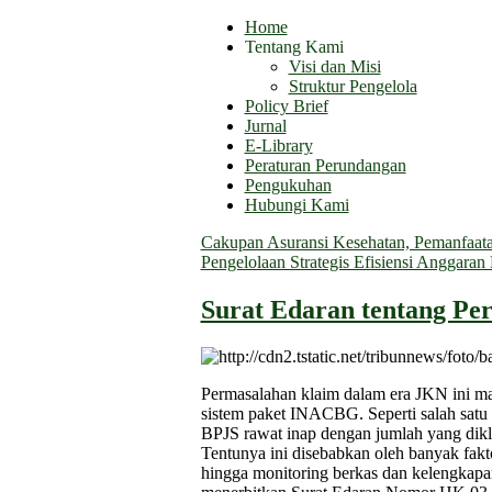
Home
Tentang Kami
Visi dan Misi
Struktur Pengelola
Policy Brief
Jurnal
E-Library
Peraturan Perundangan
Pengukuhan
Hubungi Kami
Cakupan Asuransi Kesehatan, Pemanfaatan
Pengelolaan Strategis Efisiensi Anggara
Surat Edaran tentang Pe
Permasalahan klaim dalam era JKN ini m
sistem paket INA
CBG. Seperti salah satu
BPJS rawat inap dengan jumlah yang dikl
Tentunya ini disebabkan oleh banyak fakt
hingga monitoring berkas dan kelengkapa