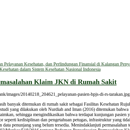
 Pelayanan Kesehatan, dan Perlindungan Finansial di Kalangan Penyan
n Kesehatan dalam Sistem Kesehatan Nasional Indonesia
rmasalahan Klaim JKN di Rumah Sakit
asih banyak ditemukan di
r
umah
s
akit sebagai Fasilitas Kesehatan Ru
 studi yang dilakukan oleh
Nurdiah and Iman (2016)
ditemukan bahwa te
aimkan, sehingga mengindikasikan bahwa terdapat kunjungan pasien y
or seperti kedisiplinan dan pengetahuan petugas, infrastruktur yang ti
n data penunjang yang belum tersedia. Menindaklanjuti permasalahan 