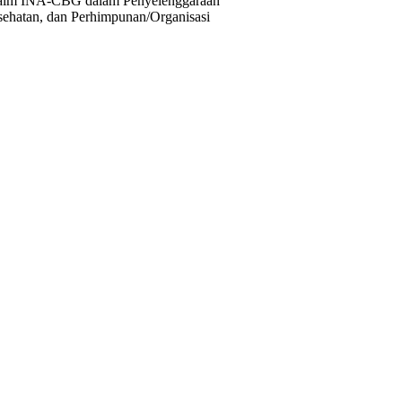
laim INA-CBG dalam Penyelenggaraan
sehatan, dan Perhimpunan/Organisasi