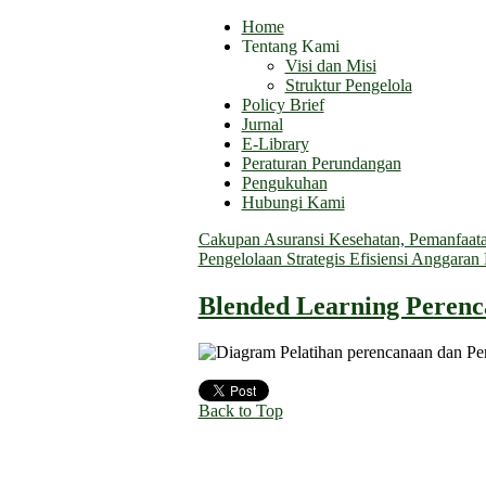
Home
Tentang Kami
Visi dan Misi
Struktur Pengelola
Policy Brief
Jurnal
E-Library
Peraturan Perundangan
Pengukuhan
Hubungi Kami
Cakupan Asuransi Kesehatan, Pemanfaatan
Pengelolaan Strategis Efisiensi Anggara
Blended Learning Peren
Back to Top