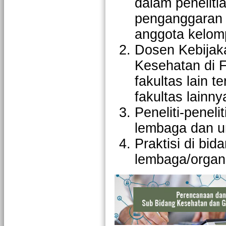
dalam peneliti
penganggaran k
anggota kelompo
Dosen Kebija
Kesehatan di 
fakultas lain 
fakultas lainny
Peneliti-penel
lembaga dan un
Praktisi di bi
lembaga/organ