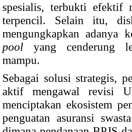
spesialis, terbukti efekti
terpencil. Selain itu, d
mengungkapkan adanya ke
pool
yang cenderung l
mampu.
Sebagai solusi strategis, p
aktif mengawal revis
menciptakan ekosistem pen
penguatan asuransi swast
dimana pendanaan BPJS d