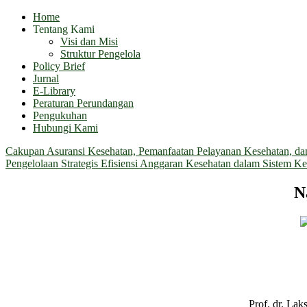
Home
Tentang Kami
Visi dan Misi
Struktur Pengelola
Policy Brief
Jurnal
E-Library
Peraturan Perundangan
Pengukuhan
Hubungi Kami
Cakupan Asuransi Kesehatan, Pemanfaatan Pelayanan Kesehatan, dan 
Pengelolaan Strategis Efisiensi Anggaran Kesehatan dalam Sistem Ke
N
Prof. dr. La